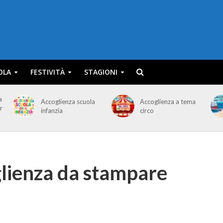
OLA
FESTIVITÀ
STAGIONI
a
Accoglienza scuola
Accoglienza a tema
r
infanzia
circo
glienza da stampare