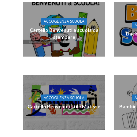
ACCOGLIENZA SCUOLA
A
Cartello Benvenuti a scuola da
Back
stampare
ACCOGLIENZA SCUOLA
A
Cartello Benvenuti stile Matisse
Bambini