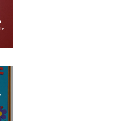
i
le
o