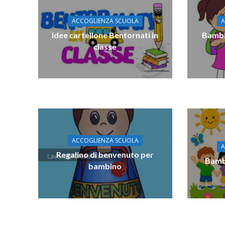
ACCOGLIENZA SCUOLA
A
Idee cartellone Bentornati in
Bambin
classe
ACCOGLIENZA SCUOLA
A
Regalino di benvenuto per
Bambi
bambino