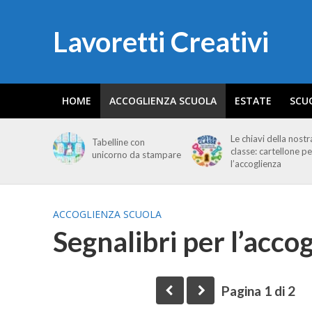
Lavoretti Creativi
HOME
ACCOGLIENZA SCUOLA
ESTATE
SCU
Le chiavi della nostr
Tabelline con
classe: cartellone pe
unicorno da stampare
l’accoglienza
ACCOGLIENZA SCUOLA
Segnalibri per l’acco
Pagina 1 di 2