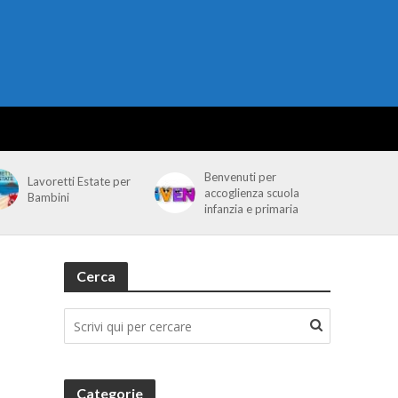
Benvenuti per
Lavoretti Estate per
accoglienza scuola
Bambini
infanzia e primaria
Cerca
Categorie