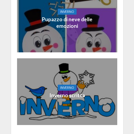
INVERNO
Pupazzo di neve delle
emozioni
INVERNO
Inverno scritta