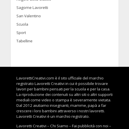
Sagome Lavoretti
San Valentino
Scuola
Sport
Tabelline
LavorettiCreativi.com è il sito ufficiale del marchio
registrato Lavoretti Creativi in cui è possibile trovare
lavori per bambini pensati per la scuola e per la casa.
La riproduzione dei contenuti su altri siti o altri supporti
mediali come video o stampa è severamente vietata.
Dal 2012 aiutiamo insegnanti, mamme, papà a far
crescere i loro bambini attraverso i nostri lavoretti.
Lavoretti Creativi è un marchio registrato.
Lavoretti Creativi
–
Chi Siamo
–
Fai pubblicità con noi
–