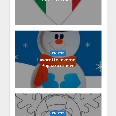
INVERNO
Lavoretto Inverno –
Pupazzo di neve
INVERNO