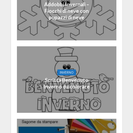
Addobbi Invernali –
Fiocchi di neve con
pupazzi di neve
INVERNO
Scritta Benvenuto
Inverno da colorare