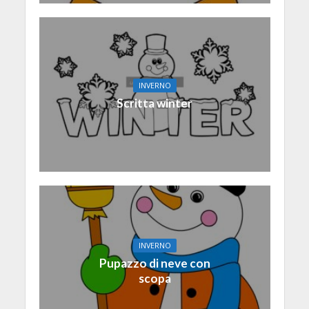
INVERNO
Scritta winter
INVERNO
Pupazzo di neve con
scopa