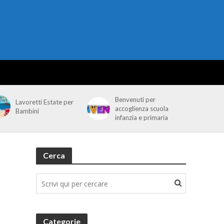
Benvenuti per
Lavoretti Estate per
accoglienza scuola
Bambini
infanzia e primaria
Cerca
Categorie