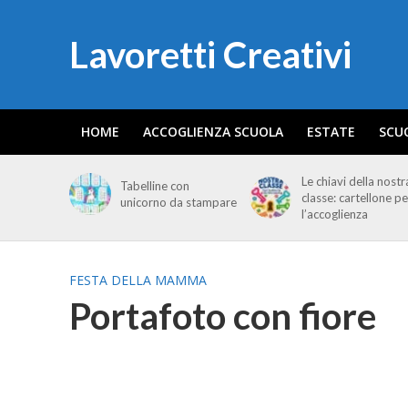
Lavoretti Creativi
HOME
ACCOGLIENZA SCUOLA
ESTATE
SCU
Le chiavi della nostr
Tabelline con
classe: cartellone pe
unicorno da stampare
l’accoglienza
FESTA DELLA MAMMA
Portafoto con fiore