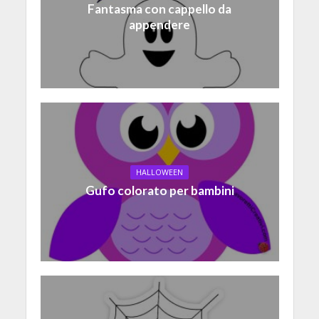
Fantasma con cappello da
appendere
HALLOWEEN
Gufo colorato per bambini