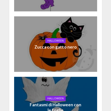
HALLOWEEN
Zucca con gatto nero
HALLOWEEN
Fantasmi di Halloween con
le foglie