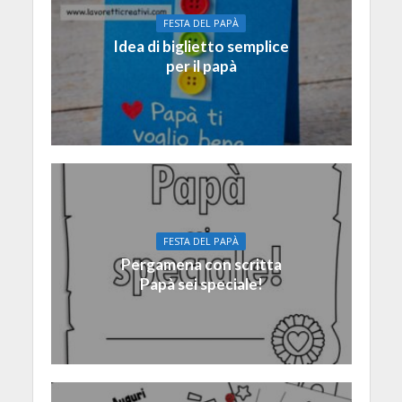
FESTA DEL PAPÀ
Idea di biglietto semplice
per il papà
FESTA DEL PAPÀ
Pergamena con scritta
Papà sei speciale!