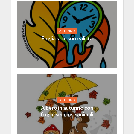
AUTUNNO
Foglia stile surrealista
AUTUNNO
Albero in autunno con
foglie secche e animali