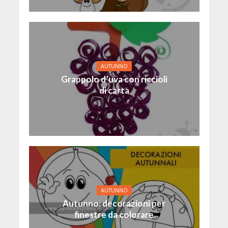
AUTUNNO
Grappolo d’uva con riccioli
di carta
AUTUNNO
Autunno: decorazioni per
finestre da colorare