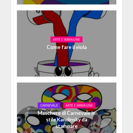
ARTE E IMMAGINE
Come fare il viola
CARNEVALE
ARTE E IMMAGINE
Maschere di Carnevale in
stile Kandinsky da
stampare