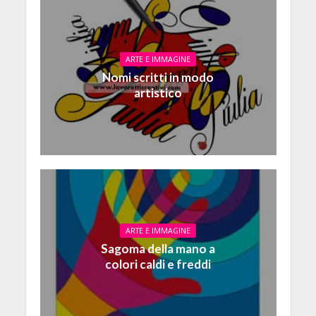
ARTE E IMMAGINE
Nomi scritti in modo
artistico
ARTE E IMMAGINE
Sagoma della mano a
colori caldi e freddi