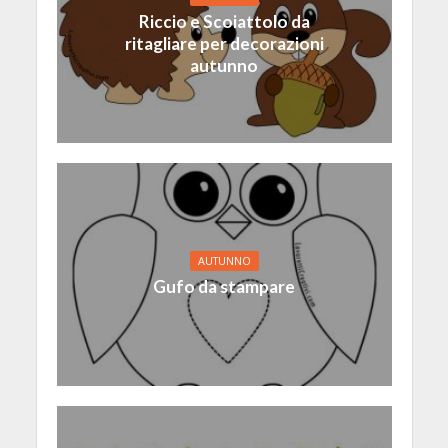
Riccio e Scoiattolo da
ritagliare per decorazioni
autunno
AUTUNNO
Gufo da stampare