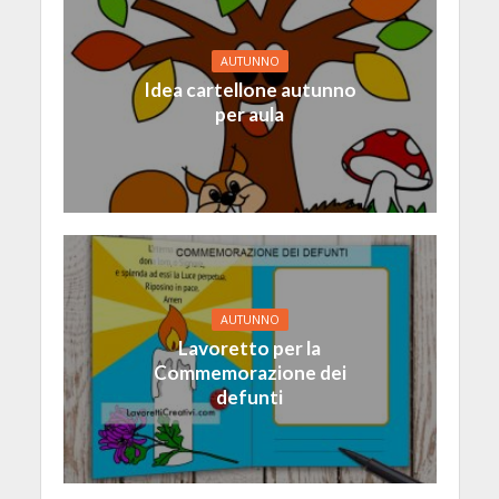
AUTUNNO
Idea cartellone autunno
per aula
AUTUNNO
Lavoretto per la
Commemorazione dei
defunti