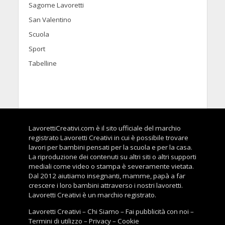
Sagome Lavoretti
San Valentino
Scuola
Sport
Tabelline
LavorettiCreativi.com è il sito ufficiale del marchio
registrato Lavoretti Creativi in cui è possibile trovare
lavori per bambini pensati per la scuola e per la casa.
La riproduzione dei contenuti su altri siti o altri supporti
mediali come video o stampa è severamente vietata.
Dal 2012 aiutiamo insegnanti, mamme, papà a far
crescere i loro bambini attraverso i nostri lavoretti.
Lavoretti Creativi è un marchio registrato.
Lavoretti Creativi
–
Chi Siamo
–
Fai pubblicità con noi
–
Termini di utilizzo
–
Privacy
–
Cookie