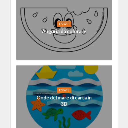
ESTATE
Anguria da colorare
ESTATE
Onde del mare di carta in
3D