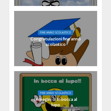
FINE ANNO SCOLASTICO
Congratulazioni fine anno
scolastico
FINE ANNO SCOLASTICO
Immagini di In bocca al
lupo