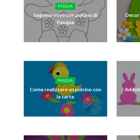
PASQUA
Sagome uovo con pulcino di
Decor
Pasqua
PASQUA
Come realizzare un pulcino con
Addobb
la carta