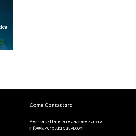
tica
Come Contattarci
Per contattare la redazione scrivi a
info@lavoretticreativi.com