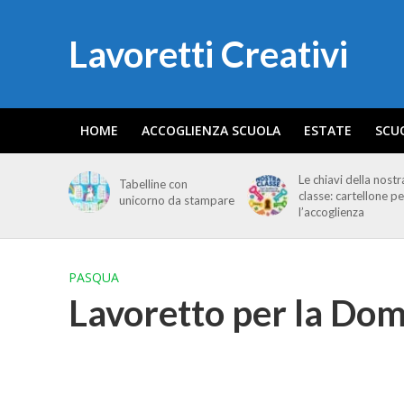
Lavoretti Creativi
HOME
ACCOGLIENZA SCUOLA
ESTATE
SCU
Le chiavi della nostr
Tabelline con
classe: cartellone pe
unicorno da stampare
l’accoglienza
PASQUA
Lavoretto per la Dom