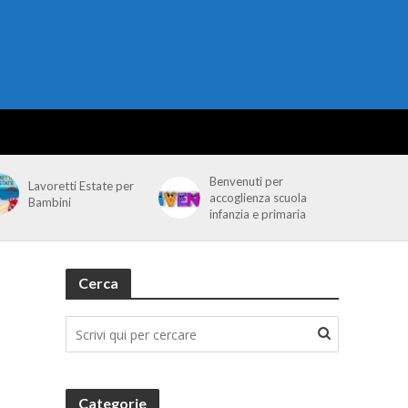
Benvenuti per
Lavoretti Estate per
accoglienza scuola
Bambini
infanzia e primaria
Cerca
Categorie