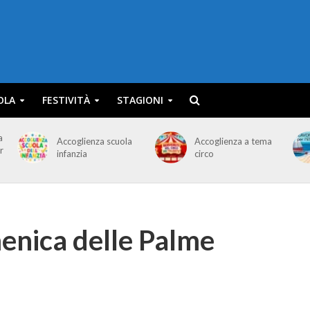
OLA
FESTIVITÀ
STAGIONI
a
Accoglienza scuola
Accoglienza a tema
r
infanzia
circo
enica delle Palme