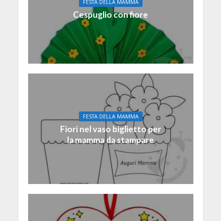
FESTA DELLA MAMMA
Cespuglio con fiore
FESTA DELLA MAMMA
Fiori nel vaso biglietto per
la mamma da stampare