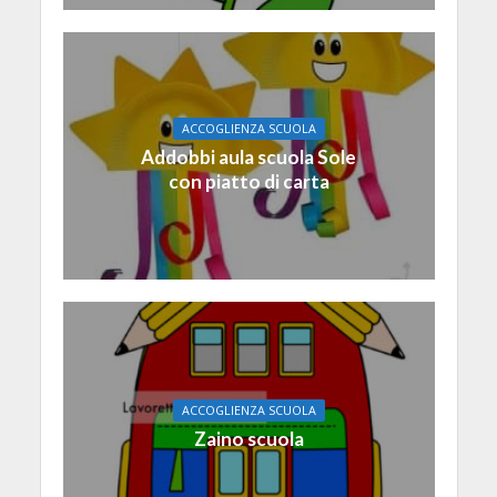
ACCOGLIENZA SCUOLA
Addobbi aula scuola Sole
con piatto di carta
ACCOGLIENZA SCUOLA
Zaino scuola