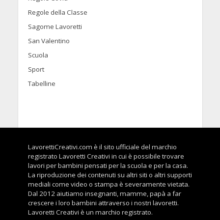
Regole della Classe
Sagome Lavoretti
San Valentino
Scuola
Sport
Tabelline
LavorettiCreativi.com è il sito ufficiale del marchio
registrato Lavoretti Creativi in cui è possibile trovare
lavori per bambini pensati per la scuola e per la casa.
La riproduzione dei contenuti su altri siti o altri supporti
mediali come video o stampa è severamente vietata.
Dal 2012 aiutiamo insegnanti, mamme, papà a far
crescere i loro bambini attraverso i nostri lavoretti.
Lavoretti Creativi è un marchio registrato.