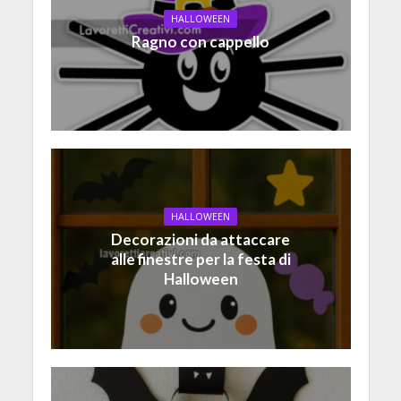
HALLOWEEN
Ragno con cappello
HALLOWEEN
Decorazioni da attaccare
alle finestre per la festa di
Halloween