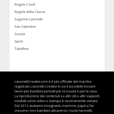
Regole Covid
Regole della Classe
Sagome Lavoretti
San Valentino
Scuola
Sport
Tabelline
LavorettiCreativi.com è il sito ufficiale del marchio
registrato Lavoretti Creativi in cui è possibile trovare
lavori per bambini pensati per la scuola e per la casa.
La riproduzione dei contenuti su altri siti o altri supporti
mediali come video o stampa è severamente vietata.
Dal 2012 aiutiamo insegnanti, mamme, papà a far
crescere i loro bambini attraverso i nostri lavoretti.