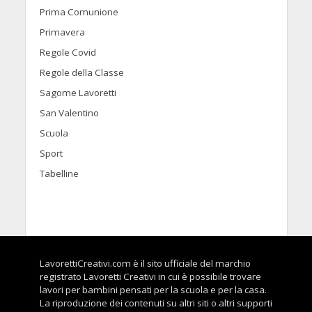
Prima Comunione
Primavera
Regole Covid
Regole della Classe
Sagome Lavoretti
San Valentino
Scuola
Sport
Tabelline
LavorettiCreativi.com è il sito ufficiale del marchio
registrato Lavoretti Creativi in cui è possibile trovare
lavori per bambini pensati per la scuola e per la casa.
La riproduzione dei contenuti su altri siti o altri supporti