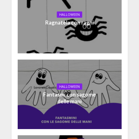
HALLOWEEN
Ragnatela con ragni
HALLOWEEN
Fantasmi con sagome
delle mani