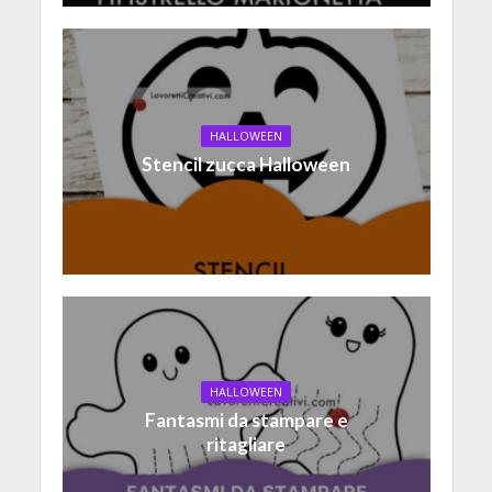
HALLOWEEN
Stencil zucca Halloween
HALLOWEEN
Fantasmi da stampare e
ritagliare