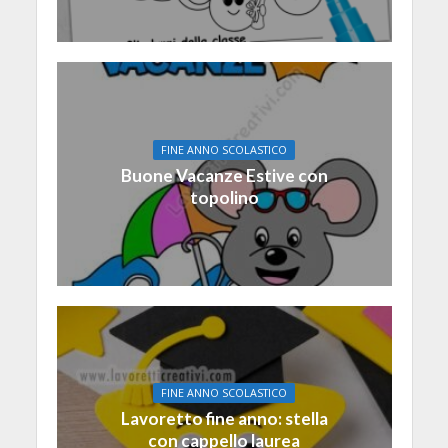
FINE ANNO SCOLASTICO
Buone Vacanze Estive con
topolino
FINE ANNO SCOLASTICO
Lavoretto fine anno: stella
con cappello laurea