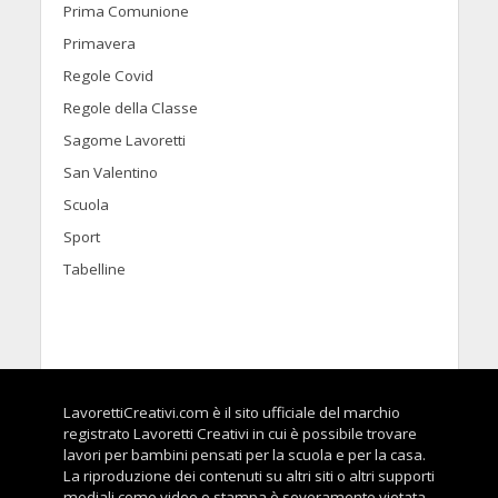
Prima Comunione
Primavera
Regole Covid
Regole della Classe
Sagome Lavoretti
San Valentino
Scuola
Sport
Tabelline
LavorettiCreativi.com è il sito ufficiale del marchio
registrato Lavoretti Creativi in cui è possibile trovare
lavori per bambini pensati per la scuola e per la casa.
La riproduzione dei contenuti su altri siti o altri supporti
mediali come video o stampa è severamente vietata.