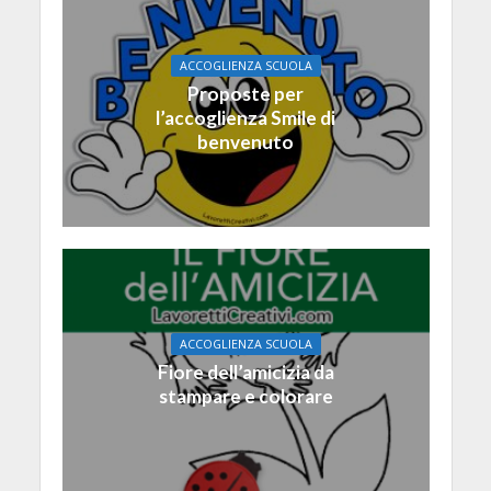
ACCOGLIENZA SCUOLA
Proposte per
l’accoglienza Smile di
benvenuto
ACCOGLIENZA SCUOLA
Fiore dell’amicizia da
stampare e colorare