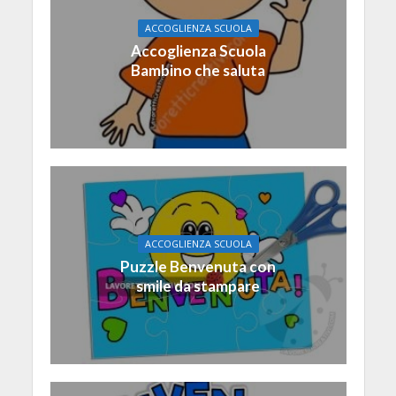
ACCOGLIENZA SCUOLA
Accoglienza Scuola
Bambino che saluta
ACCOGLIENZA SCUOLA
Puzzle Benvenuta con
smile da stampare