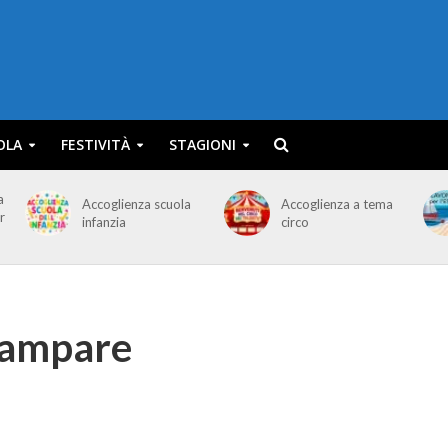
OLA
FESTIVITÀ
STAGIONI
a
Accoglienza scuola
Accoglienza a tema
r
infanzia
circo
tampare