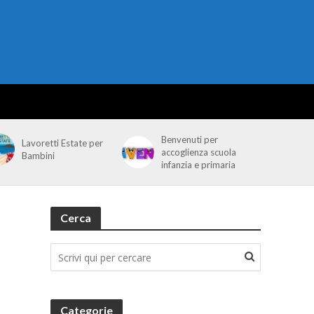
Benvenuti per
Lavoretti Estate per
accoglienza scuola
Bambini
infanzia e primaria
Cerca
Categorie