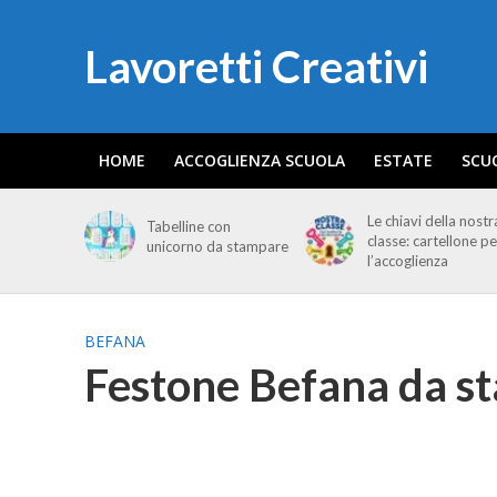
Lavoretti Creativi
HOME
ACCOGLIENZA SCUOLA
ESTATE
SCU
Le chiavi della nostr
Tabelline con
classe: cartellone pe
unicorno da stampare
l’accoglienza
BEFANA
Festone Befana da s