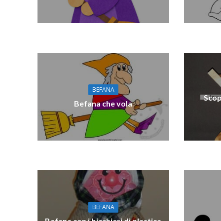
BEFANA
Scop
Befana che vola
BEFANA
Befana con i bicchieri di plastica