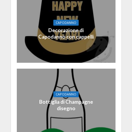
CAPODANNO
Decorazione di
Capodanno con cappelli
CAPODANNO
Bottiglia di Champagne
disegno