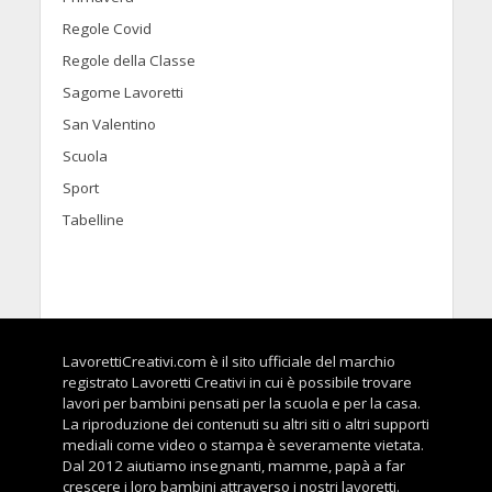
Regole Covid
Regole della Classe
Sagome Lavoretti
San Valentino
Scuola
Sport
Tabelline
LavorettiCreativi.com è il sito ufficiale del marchio
registrato Lavoretti Creativi in cui è possibile trovare
lavori per bambini pensati per la scuola e per la casa.
La riproduzione dei contenuti su altri siti o altri supporti
mediali come video o stampa è severamente vietata.
Dal 2012 aiutiamo insegnanti, mamme, papà a far
crescere i loro bambini attraverso i nostri lavoretti.