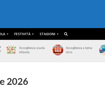
OLA
FESTIVITÀ
STAGIONI
a
Accoglienza scuola
Accoglienza a tema
r
infanzia
circo
me 2026