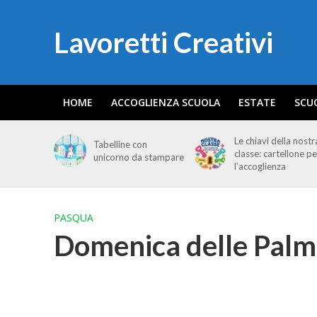
Lavoretti Creativi
HOME
ACCOGLIENZA SCUOLA
ESTATE
SCU
Le chiavi della nostr
Tabelline con
classe: cartellone pe
unicorno da stampare
l’accoglienza
PASQUA
Domenica delle Pal