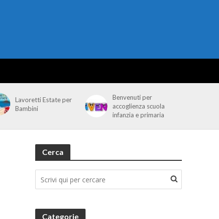
Benvenuti per
Lavoretti Estate per
accoglienza scuola
Bambini
infanzia e primaria
Cerca
Categorie