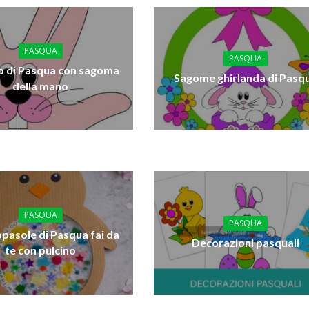
PASQUA
PASQUA
o di Pasqua con sagoma
Sagome ghirlanda di Pasq
della mano
PASQUA
PASQUA
pasole di Pasqua fai da
Decorazioni pasquali
te con pulcino