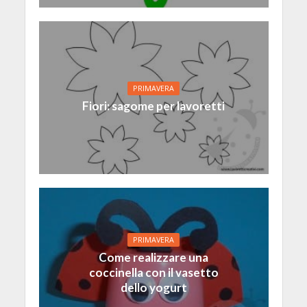
PRIMAVERA
Fiori: sagome per lavoretti
PRIMAVERA
Come realizzare una
coccinella con il vasetto
dello yogurt