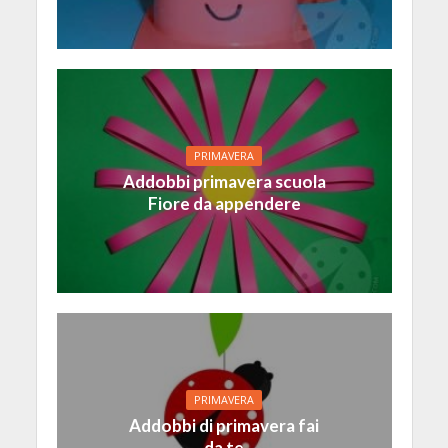
PRIMAVERA
Addobbi primavera scuola
Fiore da appendere
PRIMAVERA
Addobbi di primavera fai
da te