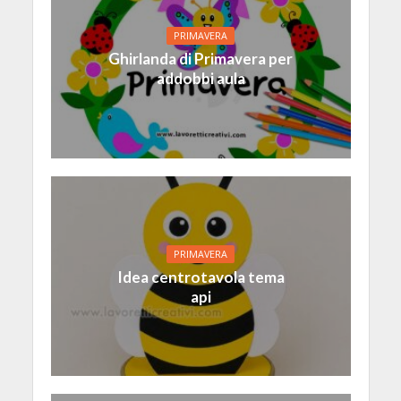
PRIMAVERA
Ghirlanda di Primavera per
addobbi aula
PRIMAVERA
Idea centrotavola tema
api