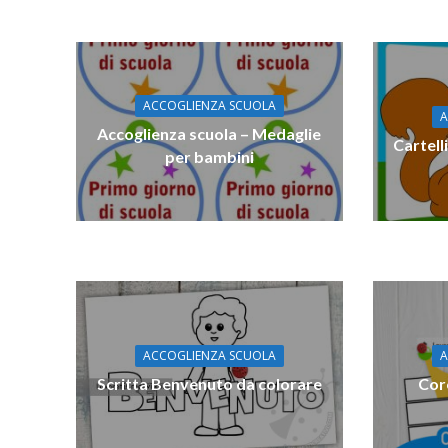
ACCOGLIENZA SCUOLA
A
Accoglienza scuola – Medaglie
Cartell
per bambini
ACCOGLIENZA SCUOLA
A
Scritta Benvenuto da colorare
Cor