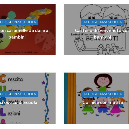
CCOGLIENZA SCUOLA
ACCOGLIENZA SCUOLA
on caramelle da dare ai
Cartello di benvenuto co
bambini
bambini
CCOGLIENZA SCUOLA
ACCOGLIENZA SCUOLA
crostico di Scuola
Cornice con matite