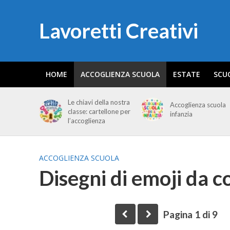
Lavoretti Creativi
HOME
ACCOGLIENZA SCUOLA
ESTATE
SCU
Le chiavi della nostra
Accoglienza scuola
classe: cartellone per
infanzia
l’accoglienza
ACCOGLIENZA SCUOLA
Disegni di emoji da c
Pagina 1 di 9