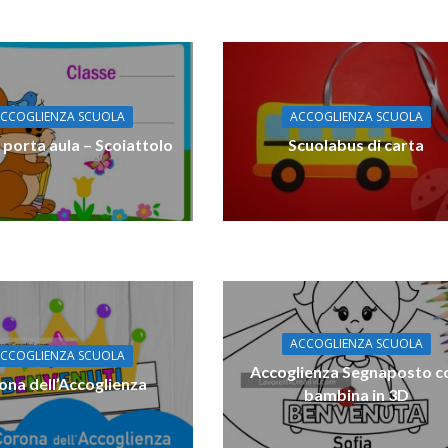
CCOGLIENZA SCUOLA
ACCOGLIENZA SCUOLA
i porta aula – Scoiattolo
Scuolabus di carta
ACCOGLIENZA SCUOLA
CCOGLIENZA SCUOLA
Accoglienza Segnaposto c
ona dell’Accoglienza
bambina in 3D