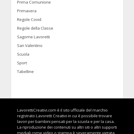
Prima Comunione
Primavera
Regole Covid
Regole della Classe
Sagome Lavoretti
San Valentino
Scuola
Sport
Tabelline
LavorettiCreativi.com è il sito ufficiale del marchio
registrato Lavoretti Creativi in cui è possibile trovare
lavori per bambini pensati per la scuola e per la casa.
La riproduzione dei contenuti su altri siti o altri supporti
mediali come video o stampa è severamente vietata.