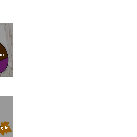
no
glia