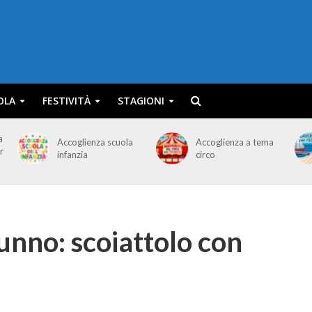
OLA
FESTIVITÀ
STAGIONI
a
Accoglienza scuola
Accoglienza a tema
r
infanzia
circo
unno: scoiattolo con