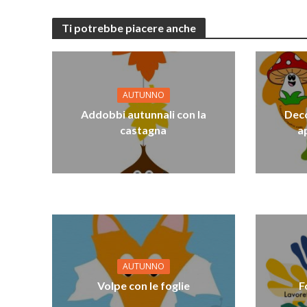
Ti potrebbe piacere anche
AUTUNNO
Addobbi autunnali con la
Deco
castagna
a
AUTUNNO
Volpe con le foglie
F