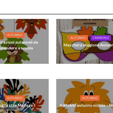
AUTUNNO
AUTUNNO
CARNEVALE
razioni autunnali da
Maschera stagione Autun
ppendere a scuola
AUTUNNO
AUTUNNO
oglia stile Matisse
Addobbi autunno scuola – Fo