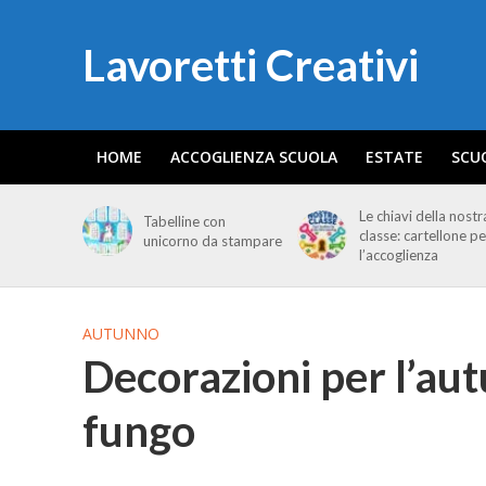
Lavoretti Creativi
HOME
ACCOGLIENZA SCUOLA
ESTATE
SCU
Le chiavi della nostr
Tabelline con
classe: cartellone pe
unicorno da stampare
l’accoglienza
AUTUNNO
Decorazioni per l’aut
fungo