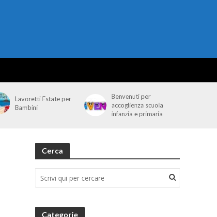
Benvenuti per
Lavoretti Estate per
accoglienza scuola
Bambini
infanzia e primaria
Cerca
Categorie