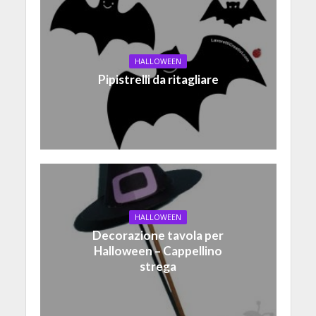
HALLOWEEN
Pipistrelli da ritagliare
HALLOWEEN
Decorazione tavola per
Halloween – Cappellino
strega