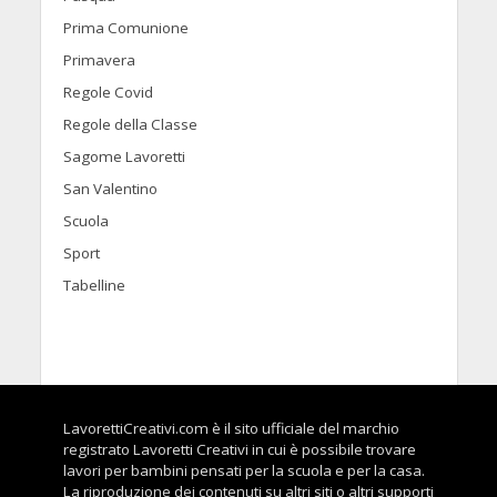
Prima Comunione
Primavera
Regole Covid
Regole della Classe
Sagome Lavoretti
San Valentino
Scuola
Sport
Tabelline
LavorettiCreativi.com è il sito ufficiale del marchio
registrato Lavoretti Creativi in cui è possibile trovare
lavori per bambini pensati per la scuola e per la casa.
La riproduzione dei contenuti su altri siti o altri supporti