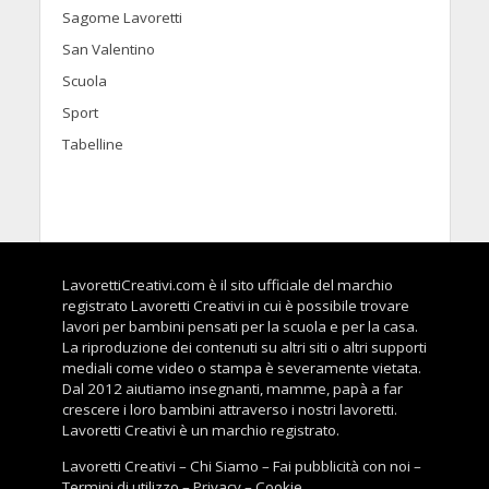
Sagome Lavoretti
San Valentino
Scuola
Sport
Tabelline
LavorettiCreativi.com è il sito ufficiale del marchio
registrato Lavoretti Creativi in cui è possibile trovare
lavori per bambini pensati per la scuola e per la casa.
La riproduzione dei contenuti su altri siti o altri supporti
mediali come video o stampa è severamente vietata.
Dal 2012 aiutiamo insegnanti, mamme, papà a far
crescere i loro bambini attraverso i nostri lavoretti.
Lavoretti Creativi è un marchio registrato.
Lavoretti Creativi
–
Chi Siamo
–
Fai pubblicità con noi
–
Termini di utilizzo
–
Privacy
–
Cookie