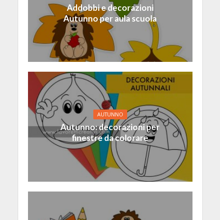
Addobbi e decorazioni
Autunno per aula scuola
AUTUNNO
Autunno: decorazioni per
finestre da colorare