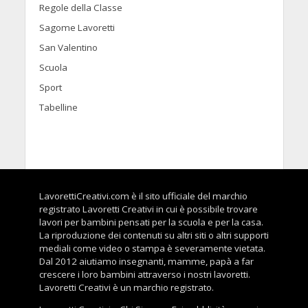
Regole della Classe
Sagome Lavoretti
San Valentino
Scuola
Sport
Tabelline
LavorettiCreativi.com è il sito ufficiale del marchio
registrato Lavoretti Creativi in cui è possibile trovare
lavori per bambini pensati per la scuola e per la casa.
La riproduzione dei contenuti su altri siti o altri supporti
mediali come video o stampa è severamente vietata.
Dal 2012 aiutiamo insegnanti, mamme, papà a far
crescere i loro bambini attraverso i nostri lavoretti.
Lavoretti Creativi è un marchio registrato.