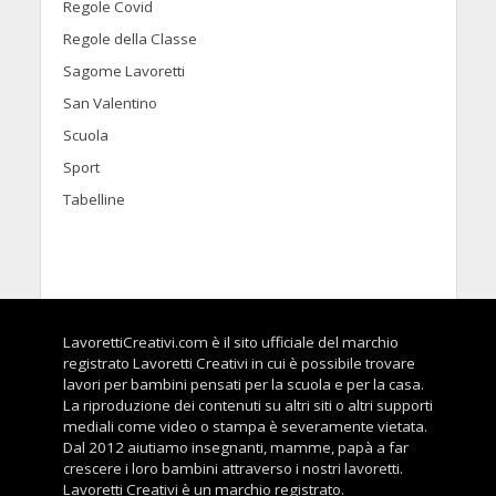
Regole Covid
Regole della Classe
Sagome Lavoretti
San Valentino
Scuola
Sport
Tabelline
LavorettiCreativi.com è il sito ufficiale del marchio
registrato Lavoretti Creativi in cui è possibile trovare
lavori per bambini pensati per la scuola e per la casa.
La riproduzione dei contenuti su altri siti o altri supporti
mediali come video o stampa è severamente vietata.
Dal 2012 aiutiamo insegnanti, mamme, papà a far
crescere i loro bambini attraverso i nostri lavoretti.
Lavoretti Creativi è un marchio registrato.