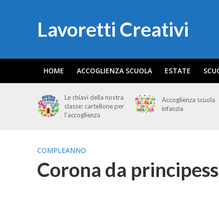
Lavoretti Creativi
HOME
ACCOGLIENZA SCUOLA
ESTATE
SCU
Le chiavi della nostra
Accoglienza scuola
classe: cartellone per
infanzia
l’accoglienza
COMPLEANNO
Corona da principes