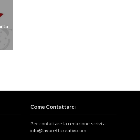
arta
Come Contattarci
Per contattare la redazione scrivi a
info@lavoretticreativi.com