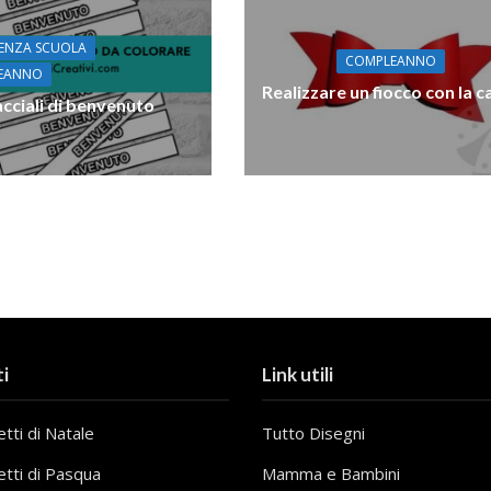
ENZA SCUOLA
COMPLEANNO
EANNO
Realizzare un fiocco con la c
cciali di benvenuto
i
Link utili
tti di Natale
Tutto Disegni
etti di Pasqua
Mamma e Bambini