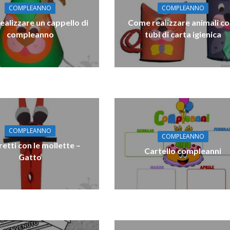
COMPLEANNO
COMPLEANNO
alizzare un cappello di
Come realizzare animali co
compleanno
tubi di carta igienica
COMPLEANNO
COMPLEANNO
etti con le mollette –
Cartello compleanni
Gatto