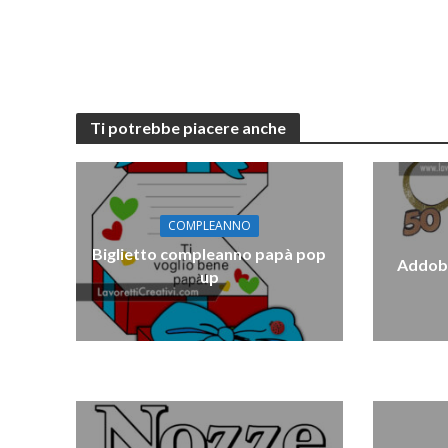
Ti potrebbe piacere anche
COMPLEANNO
Biglietto compleanno papà pop
Addobb
up