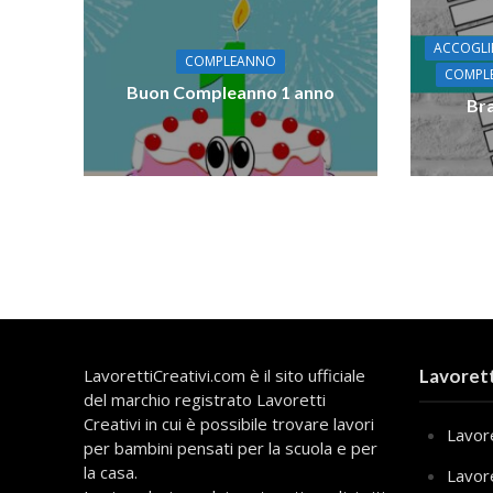
ACCOGLI
COMPLEANNO
COMPL
Buon Compleanno 1 anno
Bra
LavorettiCreativi.com è il sito ufficiale
Lavorett
del marchio registrato Lavoretti
Creativi in cui è possibile trovare lavori
Lavore
per bambini pensati per la scuola e per
la casa.
Lavor