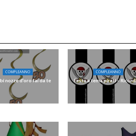
COMPLEANNO
COMPLEANNO
i nozze d’oro fai da te
Festa a tema pirati – Ricord