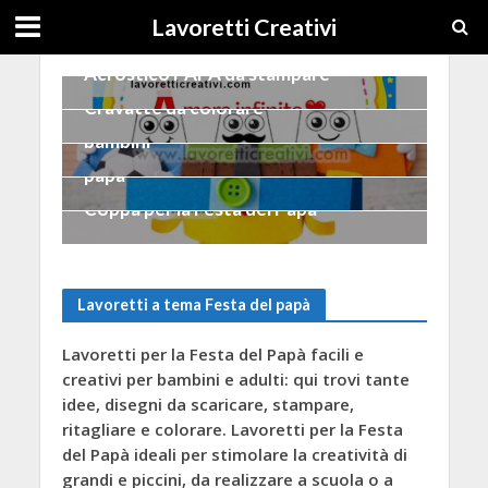
Lavoretti Creativi
FESTA DEL PAPÀ
Acrostico PAPÀ da stampare
FESTA DEL PAPÀ
FESTA DEL PAPÀ
Cravatte da colorare
Cravatte divertenti per
FESTA DEL PAPÀ
bambini
Idea di biglietto semplice per il
papà
FESTA DEL PAPÀ
Coppa per la Festa del Papà
Lavoretti a tema Festa del papà
Lavoretti per la Festa del Papà facili e
creativi per bambini e adulti: qui trovi tante
idee, disegni da scaricare, stampare,
ritagliare e colorare. Lavoretti per la Festa
del Papà ideali per stimolare la creatività di
grandi e piccini, da realizzare a scuola o a