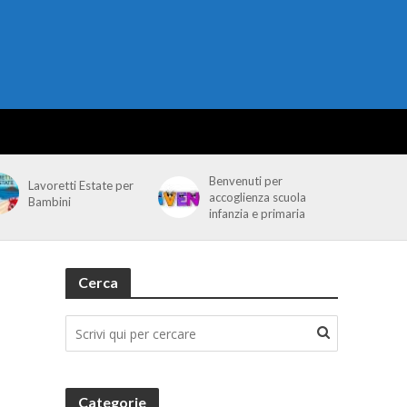
Benvenuti per
Lavoretti Estate per
accoglienza scuola
Bambini
infanzia e primaria
Cerca
Categorie