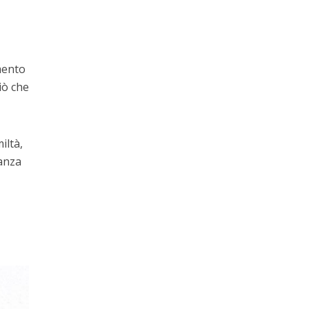
amento
ciò che
iltà,
ranza