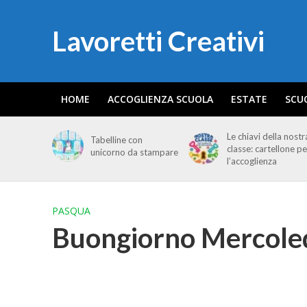
Lavoretti Creativi
HOME
ACCOGLIENZA SCUOLA
ESTATE
SCU
Le chiavi della nostr
Tabelline con
classe: cartellone pe
unicorno da stampare
l’accoglienza
PASQUA
Buongiorno Mercoled