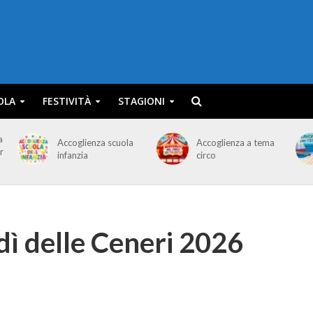
OLA
FESTIVITÀ
STAGIONI
a
Accoglienza scuola
Accoglienza a tema
r
infanzia
circo
ì delle Ceneri 2026