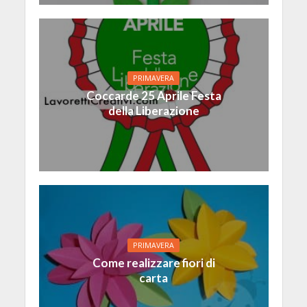
PRIMAVERA
Coccarde 25 Aprile Festa
della Liberazione
PRIMAVERA
Come realizzare fiori di
carta