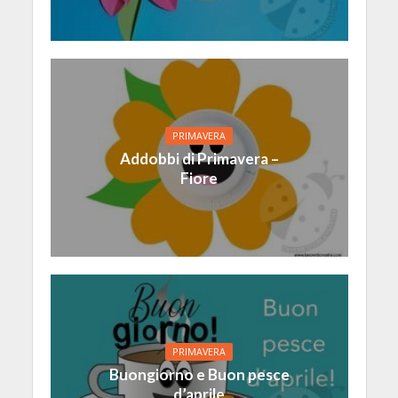
PRIMAVERA
Addobbi di Primavera –
Fiore
PRIMAVERA
Buongiorno e Buon pesce
d’aprile