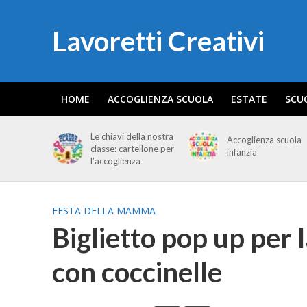
Lavoretti Creativi
HOME
ACCOGLIENZA SCUOLA
ESTATE
SCU
Le chiavi della nostra
Accoglienza scuola
classe: cartellone per
infanzia
l’accoglienza
FESTA DELLA MAMMA
Biglietto pop up per
con coccinelle