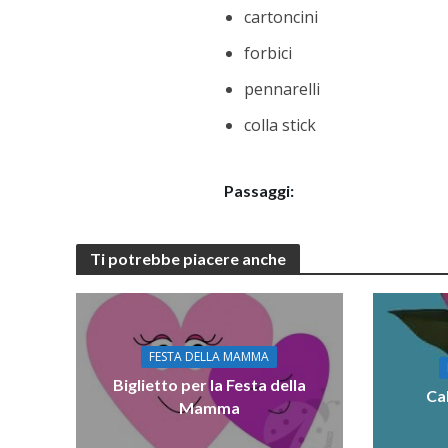
cartoncini
forbici
pennarelli
colla stick
Passaggi:
Ti potrebbe piacere anche
FESTA DELLA MAMMA
Biglietto per la Festa della
Ca
Mamma