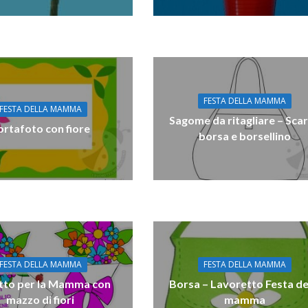
FESTA DELLA MAMMA
FESTA DELLA MAMMA
Sagome da ritagliare – Sca
ortafoto con fiore
borsa e borsellino
FESTA DELLA MAMMA
FESTA DELLA MAMMA
etto per la Mamma con
Borsa – Lavoretto Festa de
mazzo di fiori
mamma