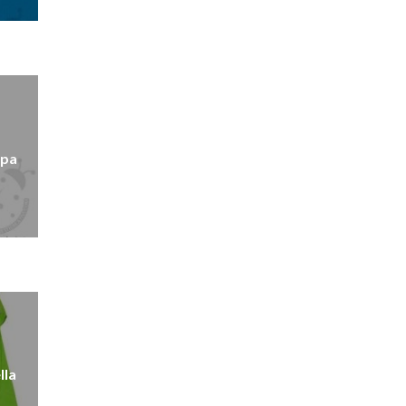
rpa
lla