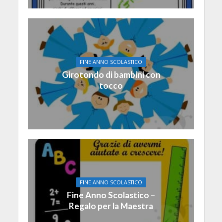
FINE ANNO SCOLASTICO
Girotondo di bambini con
tocco
FINE ANNO SCOLASTICO
Fine Anno Scolastico –
Regalo per la Maestra