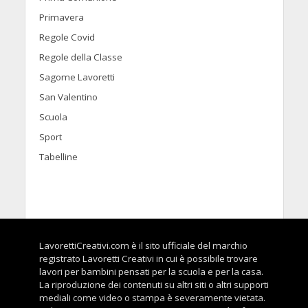
Primavera
Regole Covid
Regole della Classe
Sagome Lavoretti
San Valentino
Scuola
Sport
Tabelline
LavorettiCreativi.com è il sito ufficiale del marchio
registrato Lavoretti Creativi in cui è possibile trovare
lavori per bambini pensati per la scuola e per la casa.
La riproduzione dei contenuti su altri siti o altri supporti
mediali come video o stampa è severamente vietata.