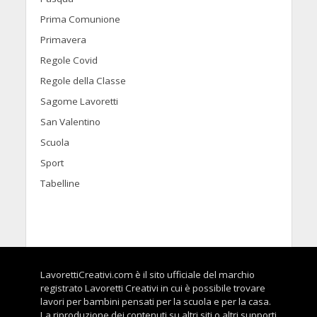
Prima Comunione
Primavera
Regole Covid
Regole della Classe
Sagome Lavoretti
San Valentino
Scuola
Sport
Tabelline
LavorettiCreativi.com è il sito ufficiale del marchio
registrato Lavoretti Creativi in cui è possibile trovare
lavori per bambini pensati per la scuola e per la casa.
La riproduzione dei contenuti su altri siti o altri supporti