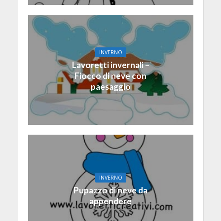
INVERNO
Lavoretti invernali –
Fiocco di neve con
paesaggio
INVERNO
Pupazzo di neve da
appendere