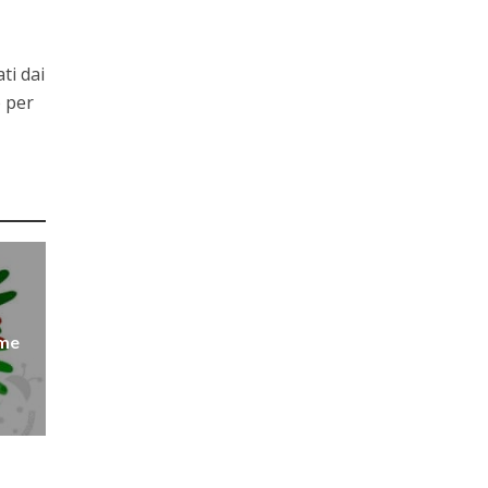
ti dai
o per
ome