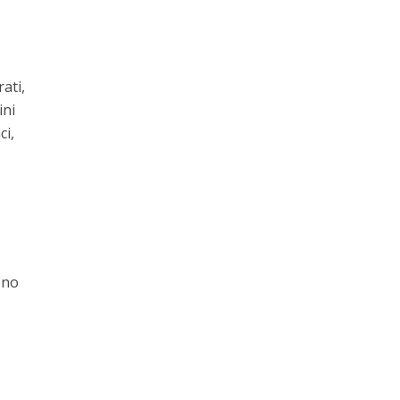
rati,
ini
ci,
ono