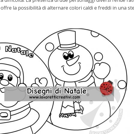
 difficoltà. La presenza di due personaggi diversi rende l’att
ffre la possibilità di alternare colori caldi e freddi in una st