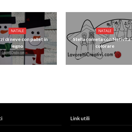
NATALE
NATALE
i di neve con pallet in
Stella cometa con Natività
legno
colorare
i
Link utili