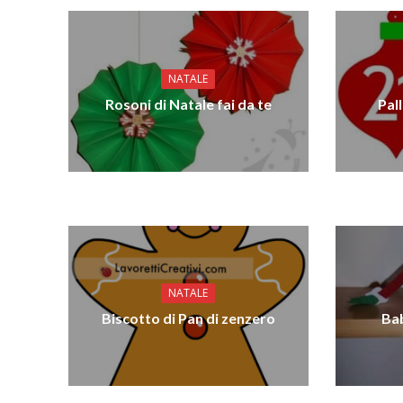
NATALE
Rosoni di Natale fai da te
Pal
NATALE
Biscotto di Pan di zenzero
Bab