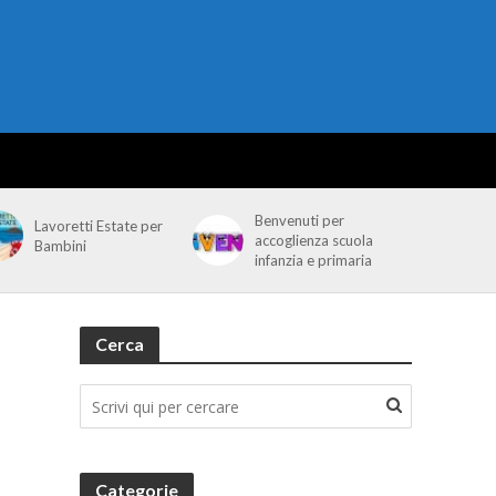
Benvenuti per
Lavoretti Estate per
accoglienza scuola
Bambini
infanzia e primaria
Cerca
Categorie