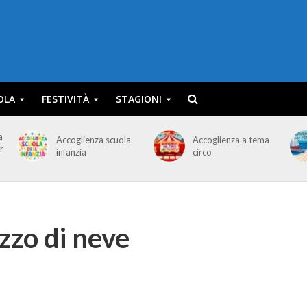
OLA
FESTIVITÀ
STAGIONI
a
Accoglienza scuola
Accoglienza a tema
r
infanzia
circo
zzo di neve