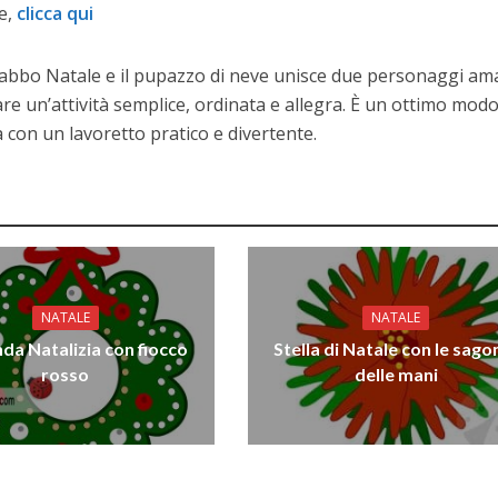
e,
clicca qui
abbo Natale e il pupazzo di neve unisce due personaggi ama
re un’attività semplice, ordinata e allegra. È un ottimo mod
a con un lavoretto pratico e divertente.
NATALE
NATALE
nda Natalizia con fiocco
Stella di Natale con le sag
rosso
delle mani