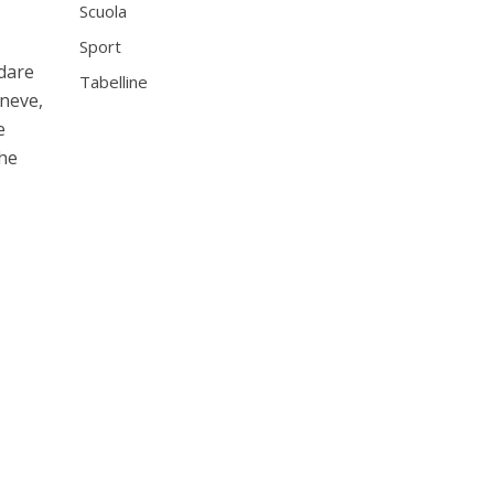
Scuola
Sport
 dare
Tabelline
 neve,
e
che