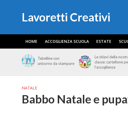
Lavoretti Creativi
HOME
ACCOGLIENZA SCUOLA
ESTATE
SCU
Le chiavi della nostr
Tabelline con
classe: cartellone pe
unicorno da stampare
l’accoglienza
NATALE
Babbo Natale e pupa