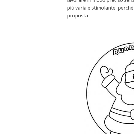
lavorare in modo preciso senza
più varia e stimolante, perché o
proposta.