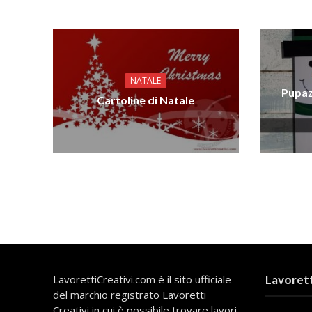
NATALE
Pupazz
Cartoline di Natale
LavorettiCreativi.com è il sito ufficiale
Lavorett
del marchio registrato Lavoretti
Creativi in cui è possibile trovare lavori