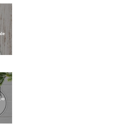
ale
bbo