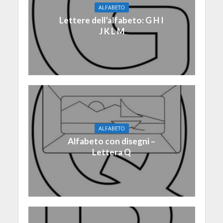
ALFABETO
Lettere dell’alfabeto: G H I
J K L M
ALFABETO
Alfabeto con disegni –
Lettera Q