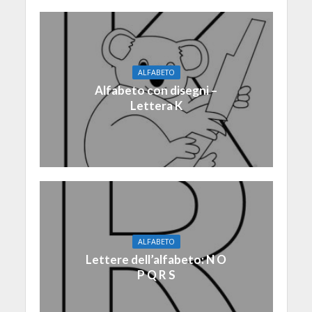
ALFABETO
Alfabeto con disegni –
Lettera K
ALFABETO
Lettere dell’alfabeto: N O
P Q R S