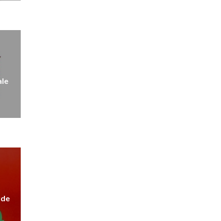
ale
rde