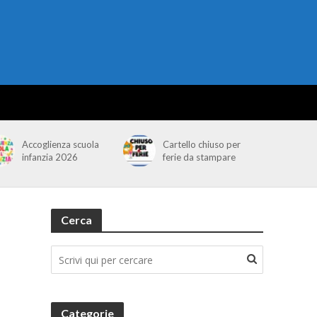
Accoglienza scuola
Cartello chiuso per
infanzia 2026
ferie da stampare
Cerca
Categorie