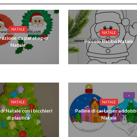
NATALE
NATALE
azione da parete per
Piccolo Babbo Natale
Natale
NATALE
NATALE
di Natale con i bicchieri
Palline di carta per addobbi
di plastica
Natale