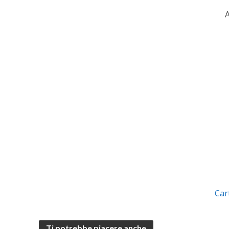
A
Car
Ti potrebbe piacere anche