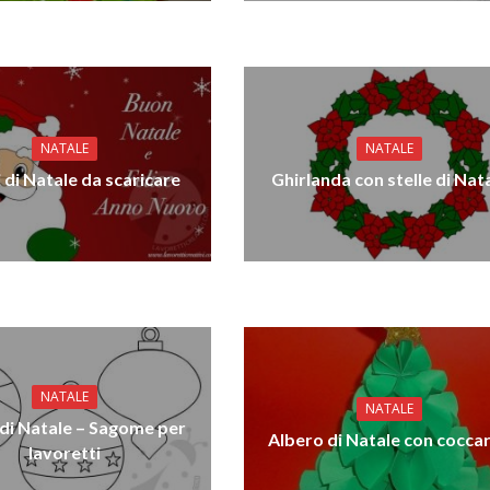
NATALE
NATALE
 di Natale da scaricare
Ghirlanda con stelle di Nat
NATALE
NATALE
 di Natale – Sagome per
Albero di Natale con cocca
lavoretti