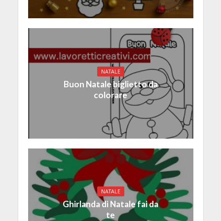
NATALE
Buon Natale biglietto da
colorare
NATALE
Ghirlanda di Natale fai da
te