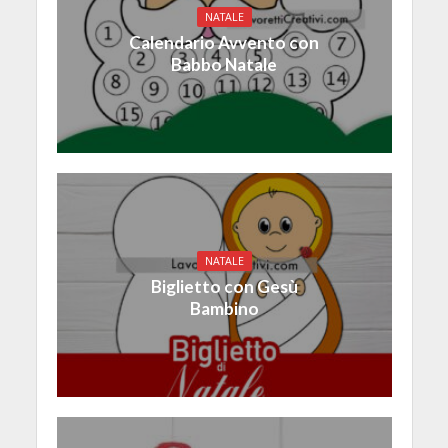
NATALE
Calendario Avvento con
Babbo Natale
NATALE
Biglietto con Gesù
Bambino