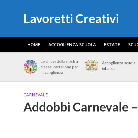
Lavoretti Creativi
HOME
ACCOGLIENZA SCUOLA
ESTATE
SCU
Le chiavi della nostra
Accoglienza scuola
classe: cartellone per
infanzia
l’accoglienza
CARNEVALE
Addobbi Carnevale – 