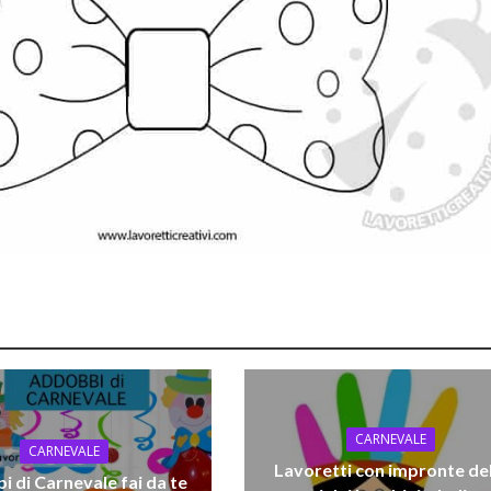
CARNEVALE
CARNEVALE
Lavoretti con impronte del
 di Carnevale fai da te