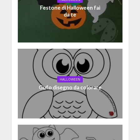
Festone di Halloween fai
da te
HALLOWEEN
Gufo disegno da colorare