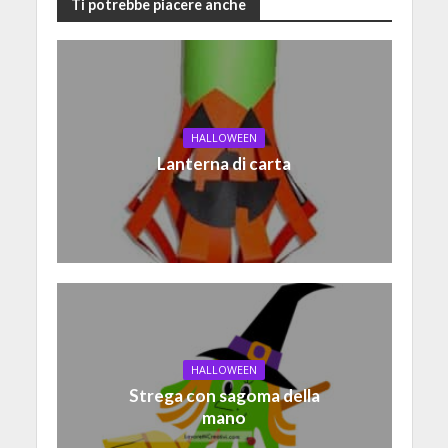
Ti potrebbe piacere anche
HALLOWEEN
Lanterna di carta
HALLOWEEN
Strega con sagoma della
mano