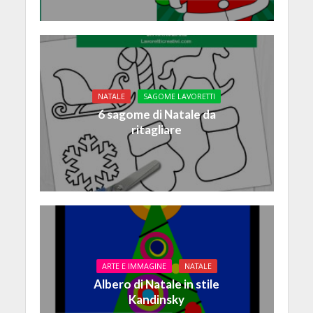
NATALE
SAGOME LAVORETTI
6 sagome di Natale da
ritagliare
ARTE E IMMAGINE
NATALE
Albero di Natale in stile
Kandinsky