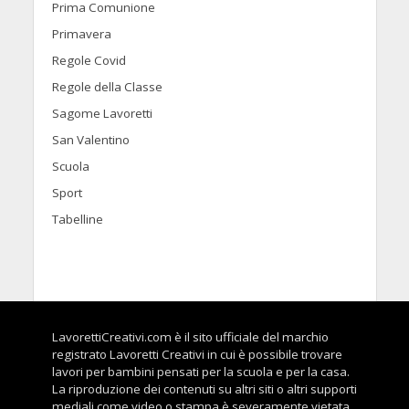
Prima Comunione
Primavera
Regole Covid
Regole della Classe
Sagome Lavoretti
San Valentino
Scuola
Sport
Tabelline
LavorettiCreativi.com è il sito ufficiale del marchio
registrato Lavoretti Creativi in cui è possibile trovare
lavori per bambini pensati per la scuola e per la casa.
La riproduzione dei contenuti su altri siti o altri supporti
mediali come video o stampa è severamente vietata.